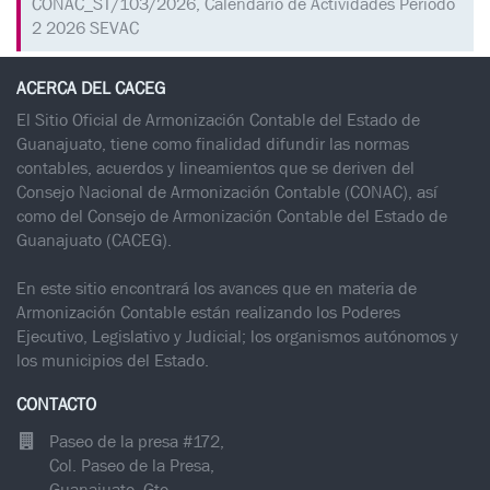
CONAC_ST/103/2026, Calendario de Actividades Periodo
2 2026 SEVAC
ACERCA DEL CACEG
El Sitio Oficial de Armonización Contable del Estado de
Guanajuato, tiene como finalidad difundir las normas
contables, acuerdos y lineamientos que se deriven del
Consejo Nacional de Armonización Contable (CONAC), así
como del Consejo de Armonización Contable del Estado de
Guanajuato (CACEG).
En este sitio encontrará los avances que en materia de
Armonización Contable están realizando los Poderes
Ejecutivo, Legislativo y Judicial; los organismos autónomos y
los municipios del Estado.
CONTACTO
Paseo de la presa #172,
Col. Paseo de la Presa,
Guanajuato, Gto.