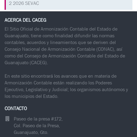
2 2026 SEVAC
ACERCA DEL CACEG
El Sitio Oficial de Armonización Contable del Estado de
Guanajuato, tiene como finalidad difundir las normas
contables, acuerdos y lineamientos que se deriven del
Consejo Nacional de Armonización Contable (CONAC), así
como del Consejo de Armonización Contable del Estado de
Guanajuato (CACEG).
En este sitio encontrará los avances que en materia de
Armonización Contable están realizando los Poderes
Ejecutivo, Legislativo y Judicial; los organismos autónomos y
los municipios del Estado.
CONTACTO
Paseo de la presa #172,
Col. Paseo de la Presa,
Guanajuato, Gto.