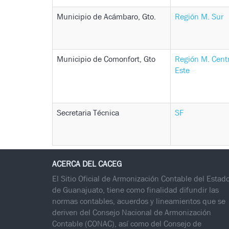
Municipio de Acámbaro, Gto.
Región M. Sur
Municipio de Comonfort, Gto
Región M. Centr
Este
Secretaria Técnica
SF
ACERCA DEL CACEG
El Sitio Oficial de Armonización Contable del Estad
de Guanajuato, tiene como finalidad difundir las
normas contables, acuerdos y lineamientos que se
deriven del Consejo Nacional de Armonización
Contable (CONAC), así como del Consejo de