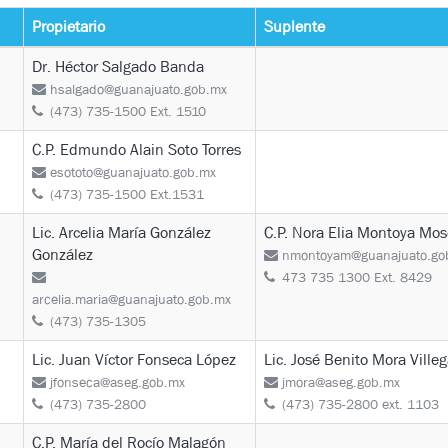
Propietario
Suplente
Dr. Héctor Salgado Banda
hsalgado@guanajuato.gob.mx
(473) 735-1500 Ext. 1510
C.P. Edmundo Alain Soto Torres
esototo@guanajuato.gob.mx
(473) 735-1500 Ext.1531
Lic. Arcelia María González
C.P. Nora Elia Montoya Mo
González
nmontoyam@guanajuato.go
473 735 1300 Ext. 8429
arcelia.maria@guanajuato.gob.mx
(473) 735-1305
Lic. Juan Víctor Fonseca López
Lic. José Benito Mora Ville
jfonseca@aseg.gob.mx
jmora@aseg.gob.mx
(473) 735-2800
(473) 735-2800 ext. 1103
C.P. María del Rocío Malagón