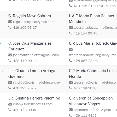
473 735 2100 Ext. 70089
ecalderah@fgeguanajuato.
473 735 21 00 ext. 70665
C. Rogelio Moya Cabrera
L.A.F. María Elena Salinas
Mendieta
rogelio.moyaca@gmail.com
419 100 07 27
tesoreriastacatarina@gmail
419 154 99 46
e
C. José Cruz Manzanalez
C.P. Luz María Robledo Gar
Enriquez
josemanzanalezsf@gmail.com
tesoreria@sanfelipeguanajuato
428 110 99 11
428 687 28 93
o-
Lic. Claudia Lorena Arriaga
C.P. María Candelaria Lucio
Guerrero
Florido
sindico@purisimadelrincon.mx
tesoreria@purisimadelrinco
476 125 7075
476 168 2078
Lic. Cristina Herrera Palomino
C.P. Verónica Concepción
Villanueva Vargas
crishp0602@hotmail.com
429 123 0935
fisconomina2021@gmail.c
429 111 6125