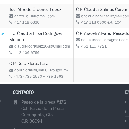
Tec. Alfredo Ordoñez López
C.P. Claudia Salinas Cervan
alfred_o_l@hotmail.com
cpclaudiasalinas@gmail.co
417 118 0330
417 118 0300 ext. 104
o-
Lic. Claudia Elisa Rodríguez
C.P. Araceli Álvarez Pescado
Moreno
conta.araceli.ap@gmail.com
claudierodriguez168@gmail.com
461 115 7721
412 106 9766
C.P. Dora Flores Lara
dora.flores@guanajuato.gob.mx
(473) 735-1570 y 735-1568
CONTACTO
E
o
Paseo de la presa #172,
Col. Paseo de la Presa,
Guanajuato, Gto.
C.P. 36094