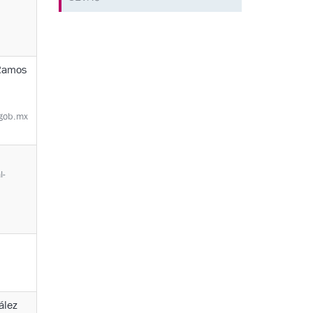
Ramos
gob.mx
l-
ález