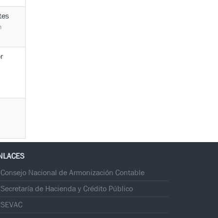
tes
m
r
NLACES
Consejo Nacional de Armonización Contable
Secretaría de Hacienda y Crédito Público
SEVAC