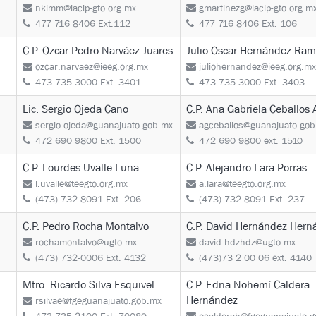
nkimm@iacip-gto.org.mx
gmartinezg@iacip-gto.org.m
477 716 8406 Ext.112
477 716 8406 Ext. 106
C.P. Ozcar Pedro Narváez Juares
Julio Oscar Hernández Ram
ozcar.narvaez@ieeg.org.mx
juliohernandez@ieeg.org.mx
473 735 3000 Ext. 3401
473 735 3000 Ext. 3403
Lic. Sergio Ojeda Cano
C.P. Ana Gabriela Ceballos 
sergio.ojeda@guanajuato.gob.mx
agceballos@guanajuato.go
472 690 9800 Ext. 1500
472 690 9800 ext. 1510
C.P. Lourdes Uvalle Luna
C.P. Alejandro Lara Porras
l.uvalle@teegto.org.mx
a.lara@teegto.org.mx
(473) 732-8091 Ext. 206
(473) 732-8091 Ext. 237
C.P. Pedro Rocha Montalvo
C.P. David Hernández Hern
rochamontalvo@ugto.mx
david.hdzhdz@ugto.mx
(473) 732-0006 Ext. 4132
(473)73 2 00 06 ext. 4140
Mtro. Ricardo Silva Esquivel
C.P. Edna Nohemí Caldera
Hernández
rsilvae@fgeguanajuato.gob.mx