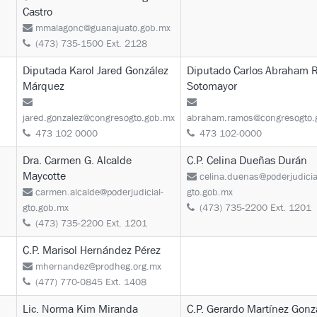
Castro
mmalagonc@guanajuato.gob.mx
(473) 735-1500 Ext. 2128
Diputada Karol Jared González
Diputado Carlos Abraham 
Márquez
Sotomayor
jared.gonzalez@congresogto.gob.mx
abraham.ramos@congresogto.
473 102 0000
473 102-0000
Dra. Carmen G. Alcalde
C.P. Celina Dueñas Durán
Maycotte
celina.duenas@poderjudicia
carmen.alcalde@poderjudicial-
gto.gob.mx
gto.gob.mx
(473) 735-2200 Ext. 1201
(473) 735-2200 Ext. 1201
C.P. Marisol Hernández Pérez
mhernandez@prodheg.org.mx
(477) 770-0845 Ext. 1408
Lic. Norma Kim Miranda
C.P. Gerardo Martínez Gonz