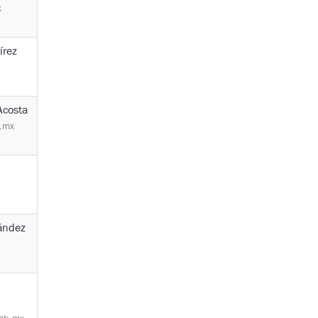
x
írez
Acosta
b.mx
ández