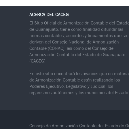
ACERCA DEL CACEG
El Sitio Oficial de Armonización Contable del Estad
de Guanajuato, tiene como finalidad difundir las
normas contables, acuerdos y lineamientos que se
deriven del Consejo Nacional de Armonización
Contable (CONAC), así como del Consejo de
Armonización Contable del Estado de Guanajuato
(CACEG).
En este sitio encontrará los avances que en materia
de Armonización Contable están realizando los
Poderes Ejecutivo, Legislativo y Judicial; los
organismos autónomos y los municipios del Estado
Consejo de Armonización Contable del Estado de 