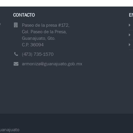
CONTACTO
E
o
Paseo de la presa #172,
Col. Paseo de la Presa,
Guanajuato, Gto.
C.P. 36094
(473) 735-1570
armoniza@guanajuato.gob.mx
.
Guanajuato