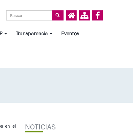
Search form
Search
HP
Transparencia
Eventos
NOTICIAS
os en el